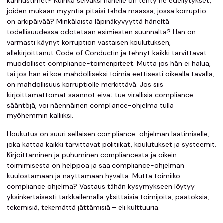
kannustimet? Kuinka selväksi hänelle on tehty ne edellytykset,
joiden mukaan myyntiä pitäisi tehdä maassa, jossa korruptio
on arkipäivää? Minkälaista läpinäkyvyyttä häneltä
todellisuudessa odotetaan esimiesten suunnalta? Hän on
varmasti käynyt korruption vastaisen koulutuksen,
allekirjoittanut Code of Conductin ja tehnyt kaikki tarvittavat
muodolliset compliance-toimenpiteet. Mutta jos hän ei halua,
tai jos hän ei koe mahdolliseksi toimia eettisesti oikealla tavalla,
on mahdollisuus korruptiolle merkittävä. Jos siis
kirjoittamattomat säännöt eivät tue virallisia compliance-
sääntöjä, voi näennäinen compliance-ohjelma tulla
myöhemmin kalliiksi.
Houkutus on suuri sellaisen compliance-ohjelman laatimiselle,
joka kattaa kaikki tarvittavat politiikat, koulutukset ja systeemit.
Kirjoittaminen ja puhuminen compliancesta ja oikein
toimimisesta on helppoa ja saa compliance-ohjelman
kuulostamaan ja näyttämään hyvältä. Mutta toimiiko
compliance ohjelma? Vastaus tähän kysymykseen löytyy
yksinkertaisesti tarkkailemalla yksittäisiä toimijoita, päätöksiä,
tekemisiä, tekemättä jättämisiä – eli kulttuuria.