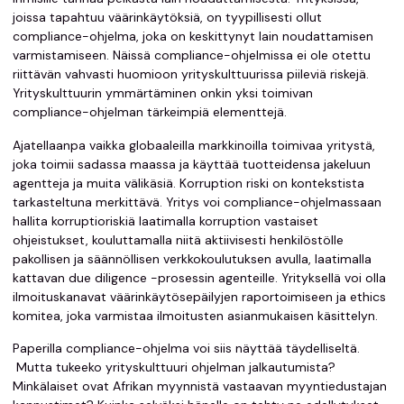
joissa tapahtuu väärinkäytöksiä, on tyypillisesti ollut
compliance-ohjelma, joka on keskittynyt lain noudattamisen
varmistamiseen. Näissä compliance-ohjelmissa ei ole otettu
riittävän vahvasti huomioon yrityskulttuurissa piileviä riskejä.
Yrityskulttuurin ymmärtäminen onkin yksi toimivan
compliance-ohjelman tärkeimpiä elementtejä.
Ajatellaanpa vaikka globaaleilla markkinoilla toimivaa yritystä,
joka toimii sadassa maassa ja käyttää tuotteidensa jakeluun
agentteja ja muita välikäsiä. Korruption riski on kontekstista
tarkasteltuna merkittävä. Yritys voi compliance-ohjelmassaan
hallita korruptioriskiä laatimalla korruption vastaiset
ohjeistukset, kouluttamalla niitä aktiivisesti henkilöstölle
pakollisen ja säännöllisen verkkokoulutuksen avulla, laatimalla
kattavan due diligence -prosessin agenteille. Yrityksellä voi olla
ilmoituskanavat väärinkäytösepäilyjen raportoimiseen ja ethics
komitea, joka varmistaa ilmoitusten asianmukaisen käsittelyn.
Paperilla compliance-ohjelma voi siis näyttää täydelliseltä.
Mutta tukeeko yrityskulttuuri ohjelman jalkautumista?
Minkälaiset ovat Afrikan myynnistä vastaavan myyntiedustajan