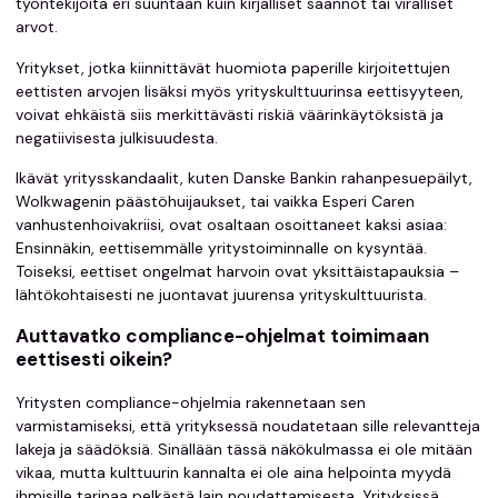
työntekijöitä eri suuntaan kuin kirjalliset säännöt tai viralliset
arvot.
Yritykset, jotka kiinnittävät huomiota paperille kirjoitettujen
eettisten arvojen lisäksi myös yrityskulttuurinsa eettisyyteen,
voivat ehkäistä siis merkittävästi riskiä väärinkäytöksistä ja
negatiivisesta julkisuudesta.
Ikävät yritysskandaalit, kuten Danske Bankin rahanpesuepäilyt,
Wolkwagenin päästöhuijaukset, tai vaikka Esperi Caren
vanhustenhoivakriisi, ovat osaltaan osoittaneet kaksi asiaa:
Ensinnäkin, eettisemmälle yritystoiminnalle on kysyntää.
Toiseksi, eettiset ongelmat harvoin ovat yksittäistapauksia –
lähtökohtaisesti ne juontavat juurensa yrityskulttuurista.
Auttavatko compliance-ohjelmat toimimaan
eettisesti oikein?
Yritysten compliance-ohjelmia rakennetaan sen
varmistamiseksi, että yrityksessä noudatetaan sille relevantteja
lakeja ja säädöksiä. Sinällään tässä näkökulmassa ei ole mitään
vikaa, mutta kulttuurin kannalta ei ole aina helpointa myydä
ihmisille tarinaa pelkästä lain noudattamisesta. Yrityksissä,