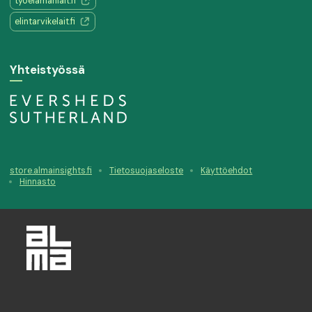
työelämänlait.fi
elintarvikelait.fi
Yhteistyössä
store.almainsights.fi
Tietosuojaseloste
Käyttöehdot
Hinnasto