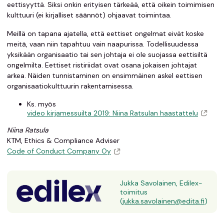
eettisyyttä. Siksi onkin erityisen tärkeää, että oikein toimimisen
kulttuuri (ei kirjalliset säännöt) ohjaavat toimintaa.
Meillä on tapana ajatella, että eettiset ongelmat eivät koske
meitä, vaan niin tapahtuu vain naapurissa. Todellisuudessa
yksikään organisaatio tai sen johtaja ei ole suojassa eettisiltä
ongelmilta. Eettiset ristiriidat ovat osana jokaisen johtajat
arkea. Näiden tunnistaminen on ensimmäinen askel eettisen
organisaatiokulttuurin rakentamisessa.
Ks. myös
video kirjamessuilta 2019: Niina Ratsulan haastattelu
Niina Ratsula
KTM, Ethics & Compliance Adviser
Code of Conduct Company Oy
Jukka Savolainen, Edilex-
toimitus
(
jukka.savolainen@edita.fi
)