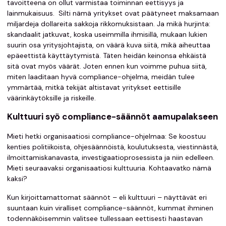
tavoitteena on ollut varmistaa toiminnan eettisyys ja
lainmukaisuus. Silti nämä yritykset ovat päätyneet maksamaan
miljardeja dollareita sakkoja rikkomuksistaan. Ja mikä hurjinta:
skandaalit jatkuvat, koska useimmilla ihmisillä, mukaan lukien
suurin osa yritysjohtajista, on väärä kuva siitä, mikä aiheuttaa
epäeettistä käyttäytymistä. Täten heidän keinonsa ehkäistä
sitä ovat myös väärät. Joten ennen kun voimme puhua siitä,
miten laaditaan hyvä compliance-ohjelma, meidän tulee
ymmärtää, mitkä tekijät altistavat yritykset eettisille
väärinkäytöksille ja riskeille.
Kulttuuri syö compliance-säännöt aamupalakseen
Mieti hetki organisaatiosi compliance-ohjelmaa: Se koostuu
kenties politiikoista, ohjesäännöistä, koulutuksesta, viestinnästä,
ilmoittamiskanavasta, investigaatioprosessista ja niin edelleen.
Mieti seuraavaksi organisaatiosi kulttuuria. Kohtaavatko nämä
kaksi?
Kun kirjoittamattomat säännöt – eli kulttuuri – näyttävät eri
suuntaan kuin viralliset compliance-säännöt, kummat ihminen
todennäköisemmin valitsee tullessaan eettisesti haastavan