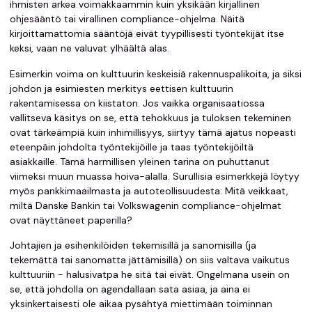
ihmisten arkea voimakkaammin kuin yksikään kirjallinen
ohjesääntö tai virallinen compliance-ohjelma. Näitä
kirjoittamattomia sääntöjä eivät tyypillisesti työntekijät itse
keksi, vaan ne valuvat ylhäältä alas.
Esimerkin voima on kulttuurin keskeisiä rakennuspalikoita, ja siksi
johdon ja esimiesten merkitys eettisen kulttuurin
rakentamisessa on kiistaton. Jos vaikka organisaatiossa
vallitseva käsitys on se, että tehokkuus ja tuloksen tekeminen
ovat tärkeämpiä kuin inhimillisyys, siirtyy tämä ajatus nopeasti
eteenpäin johdolta työntekijöille ja taas työntekijöiltä
asiakkaille. Tämä harmillisen yleinen tarina on puhuttanut
viimeksi muun muassa hoiva-alalla. Surullisia esimerkkejä löytyy
myös pankkimaailmasta ja autoteollisuudesta: Mitä veikkaat,
miltä Danske Bankin tai Volkswagenin compliance-ohjelmat
ovat näyttäneet paperilla?
Johtajien ja esihenkilöiden tekemisillä ja sanomisilla (ja
tekemättä tai sanomatta jättämisillä) on siis valtava vaikutus
kulttuuriin - halusivatpa he sitä tai eivät. Ongelmana usein on
se, että johdolla on agendallaan sata asiaa, ja aina ei
yksinkertaisesti ole aikaa pysähtyä miettimään toiminnan