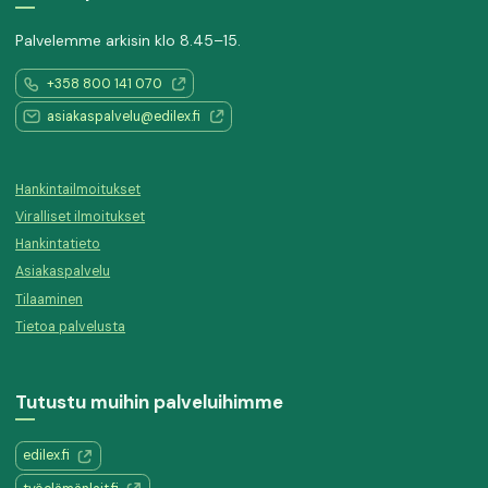
Palvelemme arkisin klo 8.45–15.
+358 800 141 070
asiakaspalvelu@edilex.fi
Hankintailmoitukset
Viralliset ilmoitukset
Hankintatieto
Asiakaspalvelu
Tilaaminen
Tietoa palvelusta
Tutustu muihin palveluihimme
edilex.fi