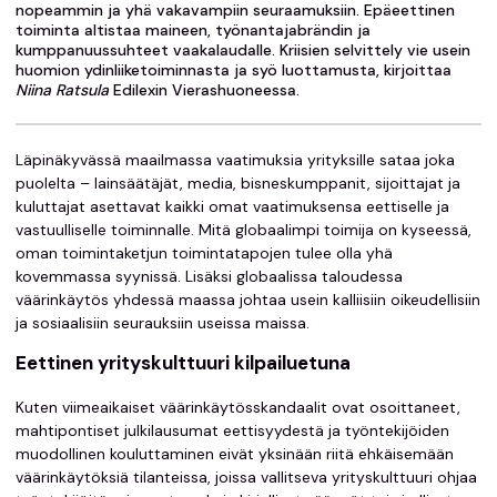
nopeammin ja yhä vakavampiin seuraamuksiin. Epäeettinen
toiminta altistaa maineen, työnantajabrändin ja
kumppanuussuhteet vaakalaudalle. Kriisien selvittely vie usein
huomion ydinliiketoiminnasta ja syö luottamusta, kirjoittaa
Niina Ratsula
Edilexin Vierashuoneessa.
Läpinäkyvässä maailmassa vaatimuksia yrityksille sataa joka
puolelta – lainsäätäjät, media, bisneskumppanit, sijoittajat ja
kuluttajat asettavat kaikki omat vaatimuksensa eettiselle ja
vastuulliselle toiminnalle. Mitä globaalimpi toimija on kyseessä,
oman toimintaketjun toimintatapojen tulee olla yhä
kovemmassa syynissä. Lisäksi globaalissa taloudessa
väärinkäytös yhdessä maassa johtaa usein kalliisiin oikeudellisiin
ja sosiaalisiin seurauksiin useissa maissa.
Eettinen yrityskulttuuri kilpailuetuna
Kuten viimeaikaiset väärinkäytösskandaalit ovat osoittaneet,
mahtipontiset julkilausumat eettisyydestä ja työntekijöiden
muodollinen kouluttaminen eivät yksinään riitä ehkäisemään
väärinkäytöksiä tilanteissa, joissa vallitseva yrityskulttuuri ohjaa