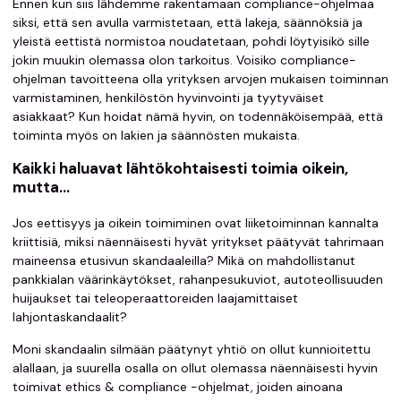
Ennen kun siis lähdemme rakentamaan compliance-ohjelmaa
siksi, että sen avulla varmistetaan, että lakeja, säännöksiä ja
yleistä eettistä normistoa noudatetaan, pohdi löytyisikö sille
jokin muukin olemassa olon tarkoitus. Voisiko compliance-
ohjelman tavoitteena olla yrityksen arvojen mukaisen toiminnan
varmistaminen, henkilöstön hyvinvointi ja tyytyväiset
asiakkaat? Kun hoidat nämä hyvin, on todennäköisempää, että
toiminta myös on lakien ja säännösten mukaista.
Kaikki haluavat lähtökohtaisesti toimia oikein,
mutta…
Jos eettisyys ja oikein toimiminen ovat liiketoiminnan kannalta
kriittisiä, miksi näennäisesti hyvät yritykset päätyvät tahrimaan
maineensa etusivun skandaaleilla? Mikä on mahdollistanut
pankkialan väärinkäytökset, rahanpesukuviot, autoteollisuuden
huijaukset tai teleoperaattoreiden laajamittaiset
lahjontaskandaalit?
Moni skandaalin silmään päätynyt yhtiö on ollut kunnioitettu
alallaan, ja suurella osalla on ollut olemassa näennäisesti hyvin
toimivat ethics & compliance -ohjelmat, joiden ainoana