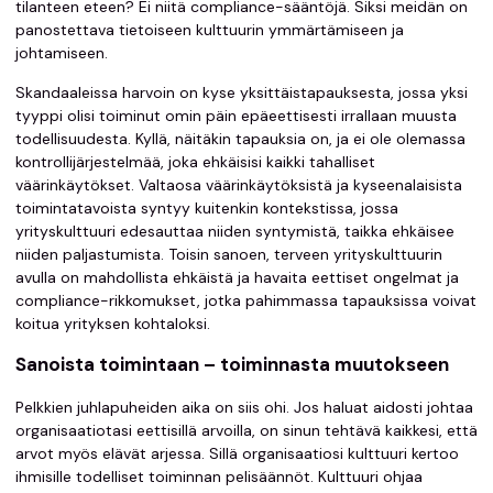
tilanteen eteen? Ei niitä compliance-sääntöjä. Siksi meidän on
panostettava tietoiseen kulttuurin ymmärtämiseen ja
johtamiseen.
Skandaaleissa harvoin on kyse yksittäistapauksesta, jossa yksi
tyyppi olisi toiminut omin päin epäeettisesti irrallaan muusta
todellisuudesta. Kyllä, näitäkin tapauksia on, ja ei ole olemassa
kontrollijärjestelmää, joka ehkäisisi kaikki tahalliset
väärinkäytökset. Valtaosa väärinkäytöksistä ja kyseenalaisista
toimintatavoista syntyy kuitenkin kontekstissa, jossa
yrityskulttuuri edesauttaa niiden syntymistä, taikka ehkäisee
niiden paljastumista. Toisin sanoen, terveen yrityskulttuurin
avulla on mahdollista ehkäistä ja havaita eettiset ongelmat ja
compliance-rikkomukset, jotka pahimmassa tapauksissa voivat
koitua yrityksen kohtaloksi.
Sanoista toimintaan – toiminnasta muutokseen
Pelkkien juhlapuheiden aika on siis ohi. Jos haluat aidosti johtaa
organisaatiotasi eettisillä arvoilla, on sinun tehtävä kaikkesi, että
arvot myös elävät arjessa. Sillä organisaatiosi kulttuuri kertoo
ihmisille todelliset toiminnan pelisäännöt. Kulttuuri ohjaa