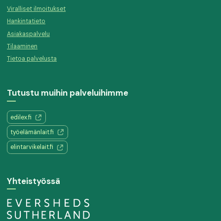
Viralliset ilmoitukset
Hankintatieto
Asiakaspalvelu
Tilaaminen
Tietoa palvelusta
Tutustu muihin palveluihimme
edilex.fi
työelämänlait.fi
elintarvikelait.fi
Yhteistyössä