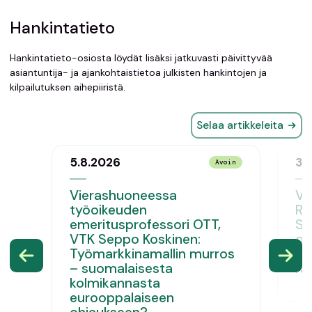
Hankintatieto
Hankintatieto-osiosta löydät lisäksi jatkuvasti päivittyvää
asiantuntija- ja ajankohtaistietoa julkisten hankintojen ja
kilpailutuksen aihepiiristä.
Selaa artikkeleita
5.8.2026
3.
Avoin
Vierashuoneessa
Vi
työoikeuden
Ri
emeritusprofessori OTT,
Se
VTK Seppo Koskinen:
os
Työmarkkinamallin murros
tu
– suomalaisesta
ra
kolmikannasta
eurooppalaiseen