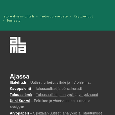
store.almainsights.fi
Tietosuojaseloste
Käyttöehdot
Hinnasto