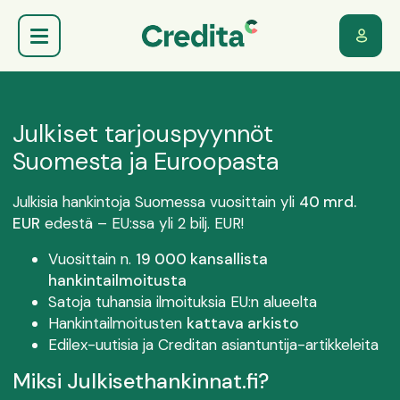
Julkiset tarjouspyynnöt
Suomesta ja Euroopasta
Julkisia hankintoja Suomessa vuosittain yli
40 mrd.
EUR
edestä – EU:ssa yli 2 bilj. EUR!
Vuosittain n.
19 000 kansallista
hankintailmoitusta
Satoja tuhansia ilmoituksia EU:n alueelta
Hankintailmoitusten
kattava arkisto
Edilex-uutisia ja Creditan asiantuntija-artikkeleita
Miksi Julkisethankinnat.fi?