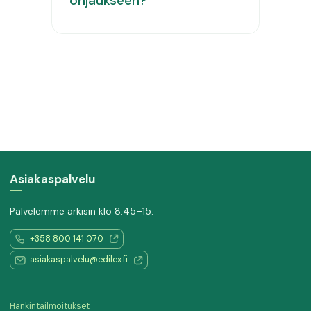
ohjaukseen?
Asiakaspalvelu
Palvelemme arkisin klo 8.45–15.
+358 800 141 070
asiakaspalvelu@edilex.fi
Hankintailmoitukset