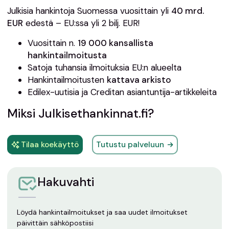
Julkisia hankintoja Suomessa vuosittain yli
40 mrd.
EUR
edestä – EU:ssa yli 2 bilj. EUR!
Vuosittain n.
19 000 kansallista
hankintailmoitusta
Satoja tuhansia ilmoituksia EU:n alueelta
Hankintailmoitusten
kattava arkisto
Edilex-uutisia ja Creditan asiantuntija-artikkeleita
Miksi Julkisethankinnat.fi?
Tilaa koekäyttö
Tutustu palveluun
Hakuvahti
Löydä hankintailmoitukset ja saa uudet ilmoitukset
päivittäin sähköpostiisi