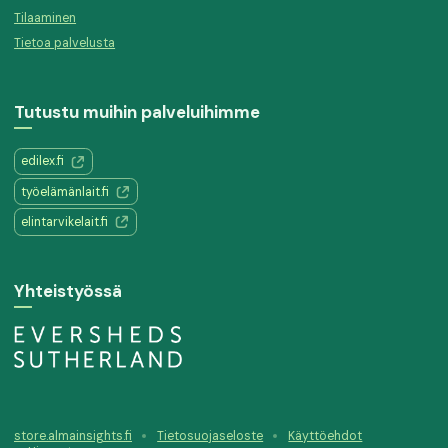
Tilaaminen
Tietoa palvelusta
Tutustu muihin palveluihimme
edilex.fi
työelämänlait.fi
elintarvikelait.fi
Yhteistyössä
store.almainsights.fi
Tietosuojaseloste
Käyttöehdot