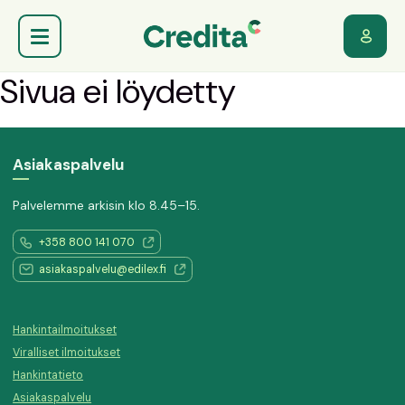
Sivua ei löydetty
Asiakaspalvelu
Palvelemme arkisin klo 8.45–15.
+358 800 141 070
asiakaspalvelu@edilex.fi
Hankintailmoitukset
Viralliset ilmoitukset
Hankintatieto
Asiakaspalvelu