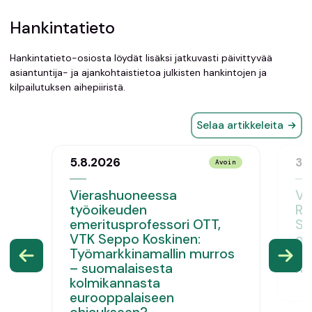
Hankintatieto
Hankintatieto-osiosta löydät lisäksi jatkuvasti päivittyvää
asiantuntija- ja ajankohtaistietoa julkisten hankintojen ja
kilpailutuksen aihepiiristä.
Selaa artikkeleita
5.8.2026
3.
Avoin
Vierashuoneessa
Vi
työoikeuden
Ri
emeritusprofessori OTT,
Se
VTK Seppo Koskinen:
os
Työmarkkinamallin murros
tu
– suomalaisesta
ra
kolmikannasta
eurooppalaiseen