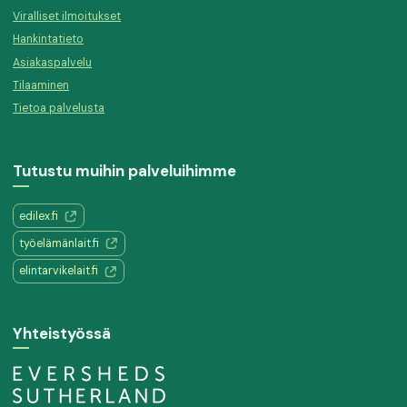
Viralliset ilmoitukset
Hankintatieto
Asiakaspalvelu
Tilaaminen
Tietoa palvelusta
Tutustu muihin palveluihimme
edilex.fi
työelämänlait.fi
elintarvikelait.fi
Yhteistyössä