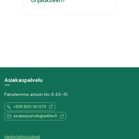
ohjaukseen?
Asiakaspalvelu
Palvelemme arkisin klo 8.45–15.
+358 800 141 070
asiakaspalvelu@edilex.fi
Hankintailmoitukset