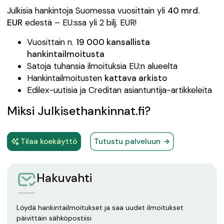
Julkisia hankintoja Suomessa vuosittain yli
40 mrd.
EUR
edestä – EU:ssa yli 2 bilj. EUR!
Vuosittain n.
19 000 kansallista
hankintailmoitusta
Satoja tuhansia ilmoituksia EU:n alueelta
Hankintailmoitusten
kattava arkisto
Edilex-uutisia ja Creditan asiantuntija-artikkeleita
Miksi Julkisethankinnat.fi?
Tilaa koekäyttö
Tutustu palveluun
Hakuvahti
Löydä hankintailmoitukset ja saa uudet ilmoitukset
päivittäin sähköpostiisi