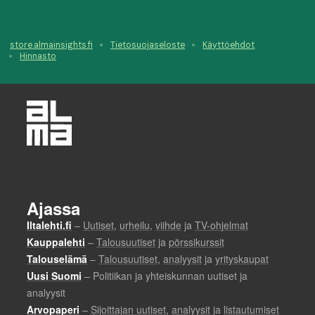
store.almainsights.fi
Tietosuojaseloste
Käyttöehdot
Hinnasto