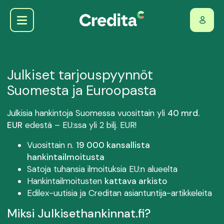
Julkiset tarjouspyynnöt
Suomesta ja Euroopasta
Julkisia hankintoja Suomessa vuosittain yli
40 mrd.
EUR
edestä – EU:ssa yli 2 bilj. EUR!
Vuosittain n.
19 000 kansallista
hankintailmoitusta
Satoja tuhansia ilmoituksia EU:n alueelta
Hankintailmoitusten
kattava arkisto
Edilex-uutisia ja Creditan asiantuntija-artikkeleita
Miksi Julkisethankinnat.fi?